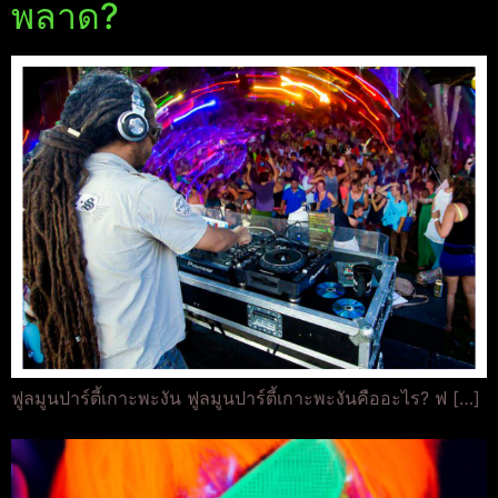
พลาด?
ฟูลมูนปาร์ตี้เกาะพะงัน ฟูลมูนปาร์ตี้เกาะพะงันคืออะไร? ฟ […]