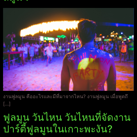
งานฟูลมูน คืออะไรและมีที่มาจากไหน? งานฟูลมูน เมื่อพูดถึ
[…]
ฟูลมูน วันไหน วันไหนที่จัดงาน
ปาร์ตี้ฟูลมูนในเกาะพะงัน?